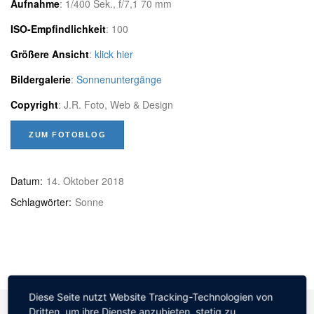
Aufnahme
: 1/400 Sek., f/7,1 70 mm
ISO-Empfindlichkeit
: 100
Größere Ansicht
:
klick hier
Bildergalerie
:
Sonnenuntergänge
Copyright
: J.R. Foto, Web & Design
ZUM FOTOBLOG
Datum:
14. Oktober 2018
Schlagwörter:
Sonne
Diese Seite nutzt Website Tracking-Technologien von
Dritten, um ihre Dienste anzubieten, stetig zu