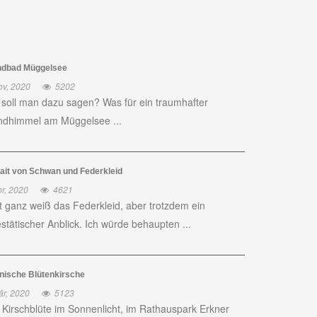
ndbad Müggelsee
ov, 2020
5202
soll man dazu sagen? Was für ein traumhafter
dhimmel am Müggelsee ...
rait von Schwan und Federkleid
r, 2020
4621
t ganz weiß das Federkleid, aber trotzdem ein
stätischer Anblick. Ich würde behaupten ...
nische Blütenkirsche
är, 2020
5123
 Kirschblüte im Sonnenlicht, im Rathauspark Erkner