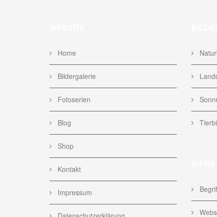
WEBSITE
BILDE
Home
Naturb
Bildergalerie
Lands
Fotoserien
Sonne
Blog
Tierbi
Shop
INFOS
Kontakt
Begrif
Impressum
Websi
Datenschutzerklärung