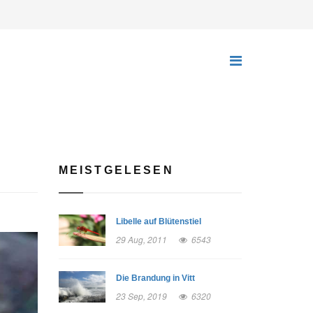
MEISTGELESEN
Libelle auf Blütenstiel
29 Aug, 2011
6543
Die Brandung in Vitt
23 Sep, 2019
6320