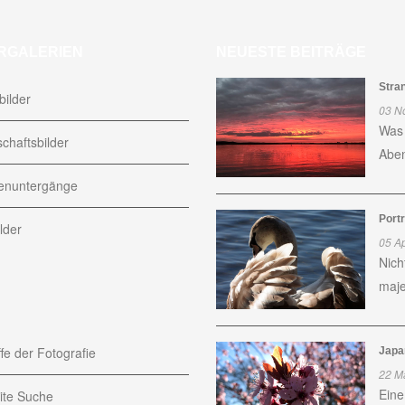
RGALERIEN
NEUESTE BEITRÄGE
Stra
ilder
03 N
Was 
chaftsbilder
Aben
nuntergänge
Port
lder
05 Ap
Nich
maje
fe der Fotografie
Japa
22 M
Eine
te Suche