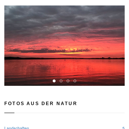
rev
FOTOS AUS DER NATUR
Landschaften
5