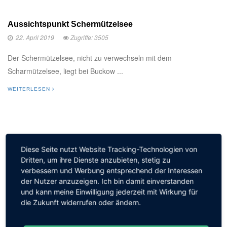
Aussichtspunkt Schermützelsee
22. April 2019
Zugriffe: 3505
Der Schermützelsee, nicht zu verwechseln mit dem
Scharmützelsee, liegt bei Buckow ...
WEITERLESEN
Diese Seite nutzt Website Tracking-Technologien von
MEISTGELESEN
Dritten, um ihre Dienste anzubieten, stetig zu
verbessern und Werbung entsprechend der Interessen
der Nutzer anzuzeigen. Ich bin damit einverstanden
Libelle auf Blütenstiel
und kann meine Einwilligung jederzeit mit Wirkung für
die Zukunft widerrufen oder ändern.
29 Aug, 2011
6544