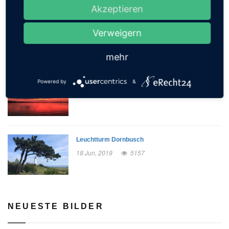
Akzeptieren
Die Brandung in Vitt
Verweigern
23 Sep, 2019
6320
mehr
Strandbad Müggelsee
Powered by
&
03 Nov, 2020
5202
Leuchtturm Dornbusch
18 Jun, 2019
5157
NEUESTE BILDER