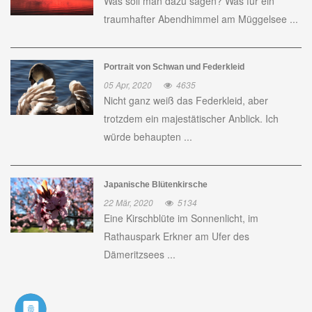
Was soll man dazu sagen? Was für ein
traumhafter Abendhimmel am Müggelsee ...
Portrait von Schwan und Federkleid
05 Apr, 2020
4635
Nicht ganz weiß das Federkleid, aber
trotzdem ein majestätischer Anblick. Ich
würde behaupten ...
Japanische Blütenkirsche
22 Mär, 2020
5134
Eine Kirschblüte im Sonnenlicht, im
Rathauspark Erkner am Ufer des
Dämeritzsees ...