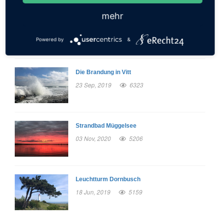
mehr
Libelle auf Blütenstiel
29 Aug, 2011
6546
Powered by
&
Die Brandung in Vitt
23 Sep, 2019
6323
Strandbad Müggelsee
03 Nov, 2020
5206
Leuchtturm Dornbusch
18 Jun, 2019
5159