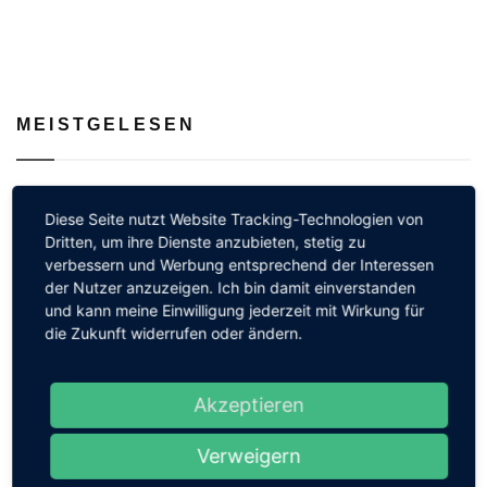
MEISTGELESEN
Libelle auf Blütenstiel
Diese Seite nutzt Website Tracking-Technologien von
29 Aug, 2011
6547
Dritten, um ihre Dienste anzubieten, stetig zu
verbessern und Werbung entsprechend der Interessen
der Nutzer anzuzeigen. Ich bin damit einverstanden
und kann meine Einwilligung jederzeit mit Wirkung für
Die Brandung in Vitt
die Zukunft widerrufen oder ändern.
23 Sep, 2019
6324
Akzeptieren
Verweigern
Strandbad Müggelsee
03 Nov, 2020
5207