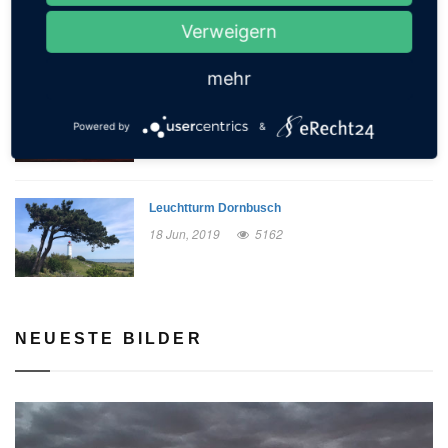
23 Sep, 2019
6328
Verweigern
mehr
Strandbad Müggelsee
03 Nov, 2020
5212
Powered by
&
Leuchtturm Dornbusch
18 Jun, 2019
5162
NEUESTE BILDER