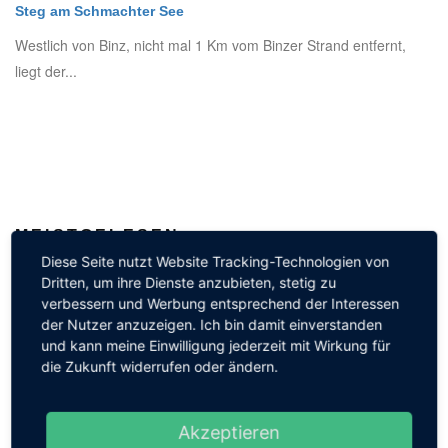
Steg am Schmachter See
Westlich von Binz, nicht mal 1 Km vom Binzer Strand entfernt,
liegt der...
MEISTGELESEN
Diese Seite nutzt Website Tracking-Technologien von
Dritten, um ihre Dienste anzubieten, stetig zu
verbessern und Werbung entsprechend der Interessen
Libelle auf Blütenstiel
der Nutzer anzuzeigen. Ich bin damit einverstanden
29 Aug, 2011
6552
und kann meine Einwilligung jederzeit mit Wirkung für
die Zukunft widerrufen oder ändern.
Die Brandung in Vitt
Akzeptieren