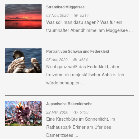
Strandbad Müggelsee
03 Nov, 2020
5214
Was soll man dazu sagen? Was für ein
traumhafter Abendhimmel am Müggelsee ...
Portrait von Schwan und Federkleid
05 Apr, 2020
4634
Nicht ganz weiß das Federkleid, aber
trotzdem ein majestätischer Anblick. Ich
würde behaupten ...
Japanische Blütenkirsche
22 Mär, 2020
5133
Eine Kirschblüte im Sonnenlicht, im
Rathauspark Erkner am Ufer des
Dämeritzsees ...