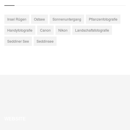
Insel Rügen
Ostsee
Sonnenuntergang
Pflanzenfotografie
Handyfotografie
Canon
Nikon
Landschaftsfotografie
Seddiner See
Seddinsee
WEBSITE