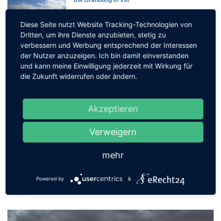
23 Sep, 2019
6320
Diese Seite nutzt Website Tracking-Technologien von
Dritten, um ihre Dienste anzubieten, stetig zu
verbessern und Werbung entsprechend der Interessen
der Nutzer anzuzeigen. Ich bin damit einverstanden
Strandbad Müggelsee
und kann meine Einwilligung jederzeit mit Wirkung für
03 Nov, 2020
5202
die Zukunft widerrufen oder ändern.
Akzeptieren
Leuchtturm Dornbusch
18 Jun, 2019
5158
Verweigern
mehr
NEUESTE BILDER
Powered by
&