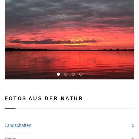
rev
FOTOS AUS DER NATUR
Landschaften
5
Natur
6